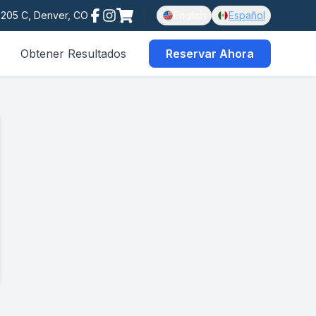
e 205 C, Denver, CO
English
Español
Obtener Resultados
Reservar Ahora