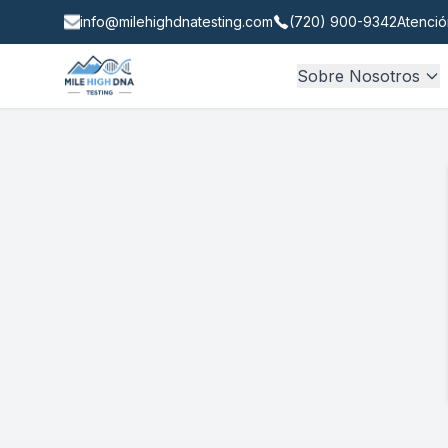
info@milehighdnatesting.com
(720) 900-9342
Atenció
Sobre Nosotros